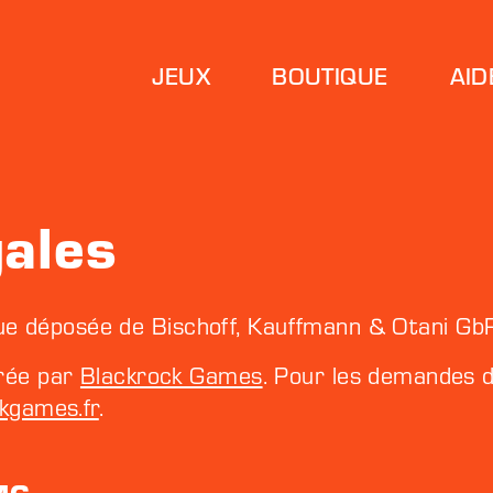
JEUX
BOUTIQUE
AID
ales
ue déposée de Bischoff, Kauffmann & Otani Gb
urée par
Blackrock Games
. Pour les demandes d
kgames.fr
.