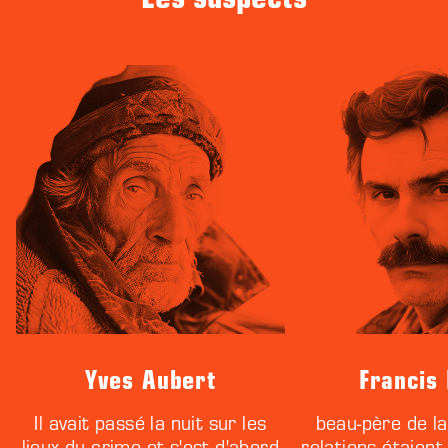
Yves Aubert
Francis
Il avait passé la nuit sur les
beau-père de la
lieux du crime et s'est d'abord
relations étaien